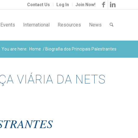
Contact Us
Log In
Join Now!
Events
International
Resources
News
You are here:
Home
/
Biografia dos Principais Palestrantes
ÇA VIÁRIA DA NETS
ESTRANTES