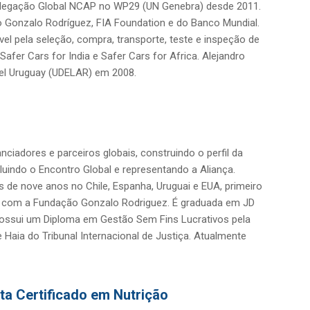
elegação Global NCAP no WP29 (UN Genebra) desde 2011.
o Gonzalo Rodríguez, FIA Foundation e do Banco Mundial.
l pela seleção, compra, transporte, teste e inspeção de
fer Cars for India e Safer Cars for Africa. Alejandro
 del Uruguay (UDELAR) em 2008.
ciadores e parceiros globais, construindo o perfil da
luindo o Encontro Global e representando a Aliança.
is de nove anos no Chile, Espanha, Uruguai e EUA, primeiro
5 com a Fundação Gonzalo Rodriguez. É graduada em JD
 possui um Diploma em Gestão Sem Fins Lucrativos pela
 Haia do Tribunal Internacional de Justiça. Atualmente
ta Certificado em Nutrição