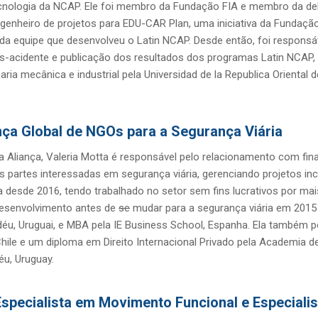
cnologia da NCAP. Ele foi membro da Fundação FIA e membro da d
genheiro de projetos para EDU-CAR Plan, uma iniciativa da Fundaçã
a equipe que desenvolveu o Latin NCAP. Desde então, foi responsáve
-acidente e publicação dos resultados dos programas Latin NCAP, Sa
ia mecânica e industrial pela Universidad de la Republica Oriental
nça Global de NGOs para a Segurança Viária
Aliança, Valeria Motta é responsável pelo relacionamento com finan
s partes interessadas em segurança viária, gerenciando projetos inc
ça desde 2016, tendo trabalhado no setor sem fins lucrativos por ma
desenvolvimento antes de
se
mudar para a segurança viária em 201
déu, Uruguai, e MBA pela IE Business School, Espanha. Ela também
hile e um diploma em Direito Internacional Privado pela Academia de
u, Uruguay.
specialista em Movimento Funcional e Especialis