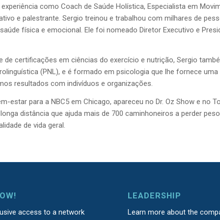
experiência como Coach de Saúde Holística, Especialista em Movime
ativo e palestrante. Sergio treinou e trabalhou com milhares de p
aúde física e emocional. Ele foi nomeado Diretor Executivo e Pres
de certificações em ciências do exercício e nutrição, Sergio tamb
linguística (PNL), e é formado em psicologia que lhe fornece uma
os resultados com indivíduos e organizações.
bem-estar para a NBC5 em Chicago, apareceu no Dr. Oz Show e no 
onga distância que ajuda mais de 700 caminhoneiros a perder peso
idade de vida geral.
NOW!
LEADERSHIP
lusive access to a network
Learn more about the comp