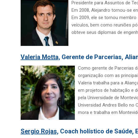
Presidente para Assuntos de Te
Em 2008, Alejandro tornou-se en
Em 2009, ele se tornou membro d
veículos, bem como reuniões pós
obteve seus diplomas de engenhar
Valeria Motta,
Gerente de Parcerias, Alia
Como gerente de Parcerias da 
organização com as principai
Valeria trabalha para a Alian
em projetos de habitação e 
pela Universidade de Montevi
Universidad Andres Bello no C
mora e trabalha em Montevidé
Sergio Rojas,
Coach holístico de Saúde, E