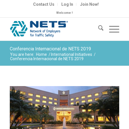
Contact Us
Log In
Join Now!
Welcome !
Conferencia Internacional de NETS 2019
You are here:
Home
/
International Initiatives
/
Conferencia Internacional de NETS 2019